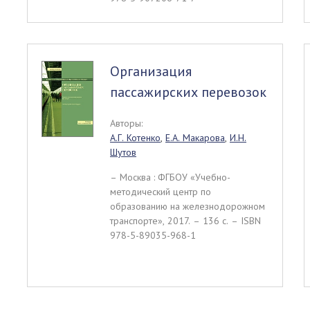
Организация
пассажирских перевозок
Авторы:
А.Г. Котенко
,
Е.А. Макарова
,
И.Н.
Шутов
– Москва : ФГБОУ «Учебно-
методический центр по
образованию на железнодорожном
транспорте», 2017. – 136 c. – ISBN
978-5-89035-968-1