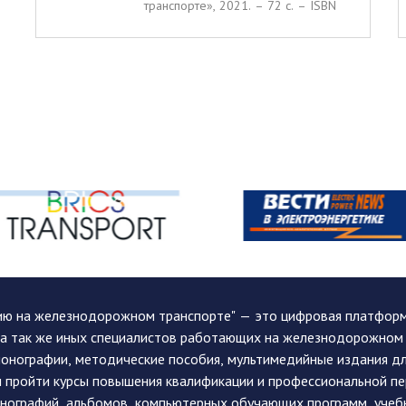
транспорте», 2021. – 72 c. – ISBN
ию на железнодорожном транспорте" — это цифровая платформа
, а так же иных специалистов работающих на железнодорожном
монографии, методические пособия, мультимедийные издания дл
и пройти курсы повышения квалификации и профессиональной п
монографий, альбомов, компьютерных обучающих программ, учеб